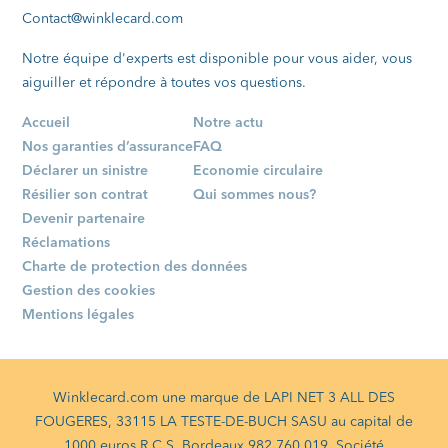
Contact@winklecard.com
Notre équipe d'experts est disponible pour vous aider, vous
aiguiller et répondre à toutes vos questions.
Accueil
Notre actu
Nos garanties d’assurance
FAQ
Déclarer un sinistre
Economie circulaire
Résilier son contrat
Qui sommes nous?
Devenir partenaire
Réclamations
Charte de protection des données
Gestion des cookies
Mentions légales
Winklecard.com une marque de LAPI NET 3 ALL DES
FOUGERES, 33115 LA TESTE-DE-BUCH SASU au capital de
1000 euros R.C.S. Bordeaux 982 760 019. Société